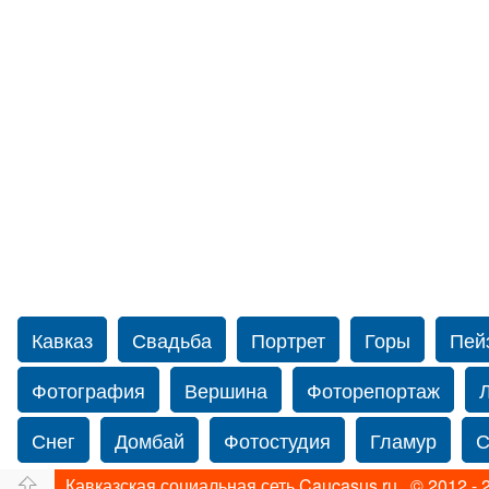
Кавказ
Свадьба
Портрет
Горы
Пей
Фотография
Вершина
Фоторепортаж
Снег
Домбай
Фотостудия
Гламур
С
Кавказская социальная сеть Caucasus.ru © 2012 - 