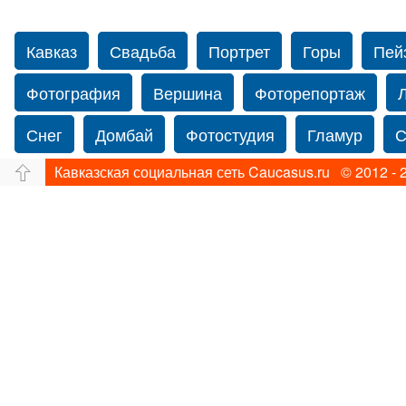
Кавказ
Свадьба
Портрет
Горы
Пей
Фотография
Вершина
Фоторепортаж
Снег
Домбай
Фотостудия
Гламур
С
Кавказская социальная сеть Caucasus.ru © 2012 - 
Путешествие
Перевал
Свадьба фото
фотограф в США
Свадебный фотограф в Нью
Фотограф Ольга Блинова
Водопад
Злата
Ахуба
Зима