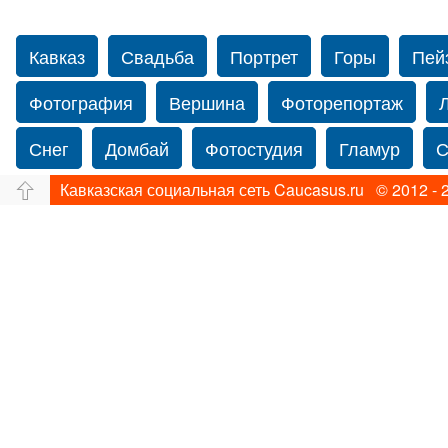
Кавказ
Свадьба
Портрет
Горы
Пей
Фотография
Вершина
Фоторепортаж
Снег
Домбай
Фотостудия
Гламур
С
Кавказская социальная сеть Caucasus.ru © 2012 - 
Путешествие
Перевал
Свадьба фото
Прогулка по Нью-йорку
Фограф в Нью-Йорк
Фотограф Ольга Блинова
Водопад
Злата
Панорама
Зима