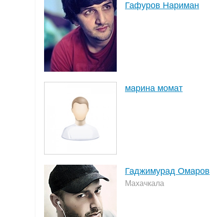
Гафуров Нариман
марина момат
Гаджимурад Омаров
Махачкала