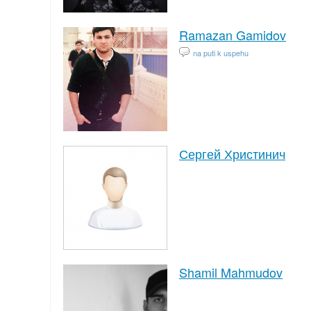
Ramazan Gamidov
na puti k uspehu
Сергей Христинич
Shamil Mahmudov