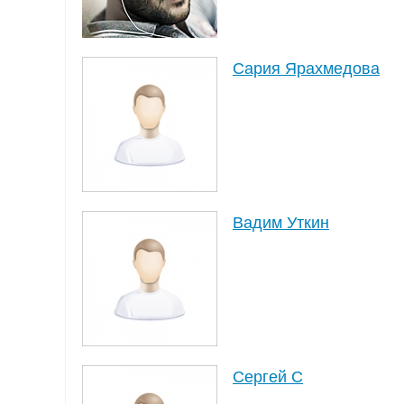
Сария Ярахмедова
Вадим Уткин
Сергей С