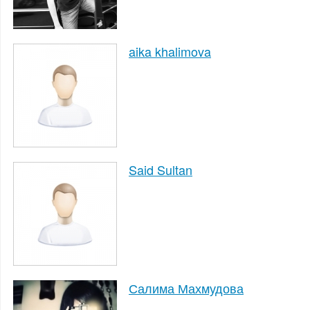
aika khalimova
Said Sultan
Салима Махмудова