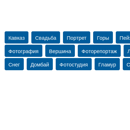
Кавказ
Свадьба
Портрет
Горы
Пей
Фотография
Вершина
Фоторепортаж
Снег
Домбай
Фотостудия
Гламур
С
Путешествие
Перевал
Ущелье
Свадьб
Прогулка по Нью-йорку
Фограф в Нью-Йорк
Фотограф Ольга Блинова
Водопад
Злата
Панорама
Зима