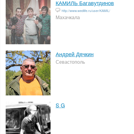
КАМИЛЬ Багавутдинов
http://www.wedlife.ru/user/KAMIL/
Махачкала
Андрей Дячкин
Севастополь
S G