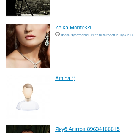
Zaika Montekki
чтобы чувствовать себя великолепно, нужно не
Amina ))
Якуб Агатов 89634166615