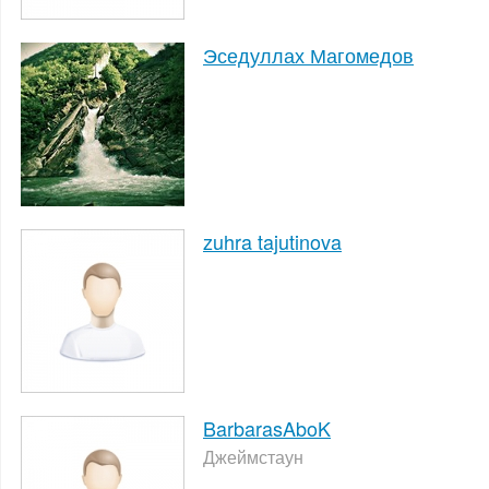
Эседуллах Магомедов
zuhra tajutinova
BarbarasAboK
Джеймстаун