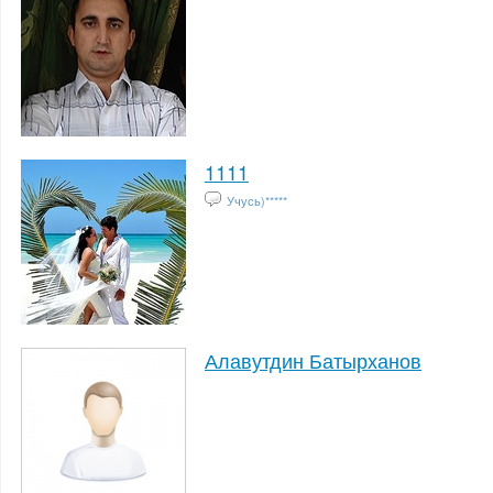
1111
Учусь)*****
Алавутдин Батырханов