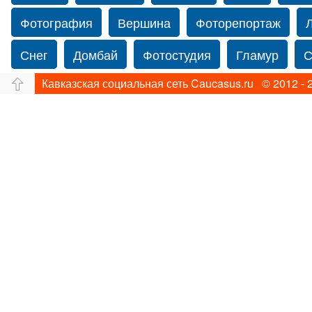
Фотография
Вершина
Фоторепортаж
Снег
Домбай
Фотостудия
Гламур
С
Кавказская социальная сеть Caucasus.ru © 2012 - 
Путешествие
Перевал
Ущелье
Свадьб
Прогулка по Нью-йорку
Фограф в Нью-Йорк
Фотограф Ольга Блинова
Водопад
Злата
Панорама
Зима