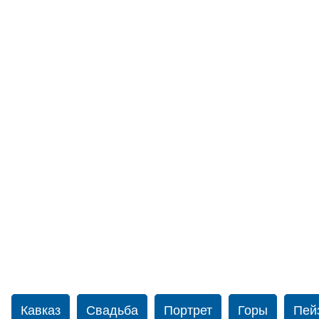
Кавказ
Свадьба
Портрет
Горы
Пей