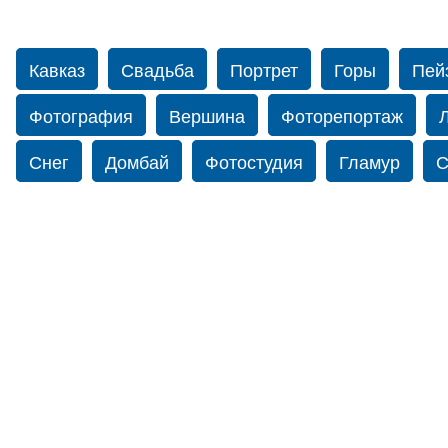
Кавказ
Свадьба
Портрет
Горы
Пей
Фотография
Вершина
Фоторепортаж
Снег
Домбай
Фотостудия
Гламур
С
Путешествие
Перевал
Ущелье
Свадьб
Прогулка по Нью-йорку
Фограф в Нью-Йорк
Фотограф Ольга Блинова
Водопад
Злата
Панорама
Зима