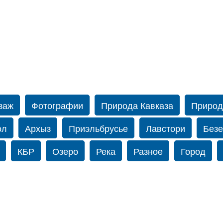
заж
Фотографии
Природа Кавказа
Природ
ол
Архыз
Приэльбрусье
Лавстори
Безе
КБР
Озеро
Река
Разное
Город
бом
Амиров
Caucasus
Прогулка по Нью-й
-Йорке
Осень
Фотограф Ольга Блинова
В
© 2012 - 2026
орама
Зима