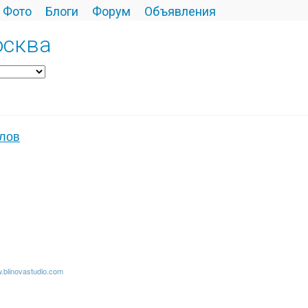
Фото
Блоги
Форум
Объявления
осква
лов
blinovastudio.com