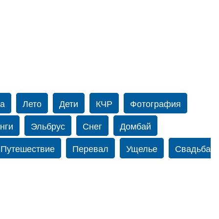
а
Лето
Дети
КЧР
Фотография
нги
Эльбрус
Снег
Домбай
Путешествие
Перевал
Ущелье
Свадьба
орку
Фограф в Нью-Йорк
Свадебный
одопад
Злата
Добрыйdag
Кисловодск
О сайте