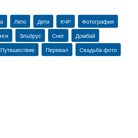
а
Лето
Дети
КЧР
Фотография
нги
Эльбрус
Снег
Домбай
Путешествие
Перевал
Свадьба фото
ю-йорку
Фограф в Нью-Йорк
Свадебный
одопад
Злата
Добрыйdag
Кисловодск