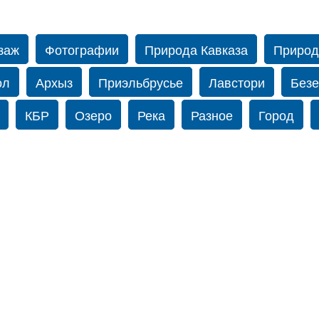
заж
Фотографии
Природа Кавказа
Природ
ол
Архыз
Приэльбрусье
Лавстори
Безе
КБР
Озеро
Река
Разное
Город
оальбом
Амиров
Caucasus
Прогулка по Нь
-Йорке
Осень
Фотограф Ольга Блинова
В
-Ахуба
Зима