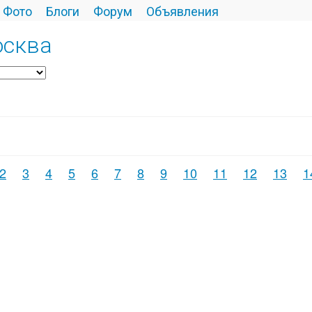
Фото
Блоги
Форум
Объявления
осква
2
3
4
5
6
7
8
9
10
11
12
13
1