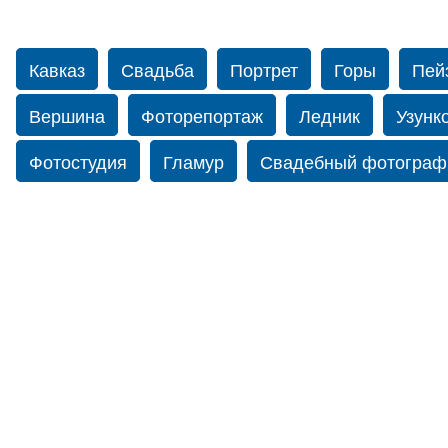
Кавказ
Свадьба
Портрет
Горы
Пей
Вершина
Фоторепортаж
Ледник
Узунк
Фотостудия
Гламур
Свадебный фотограф
Ущелье
Мырды
Свадебная книга
Фот
фотограф в США
Свадебный фотограф в Нью
Осетия
Бермамыт
Панорама
Абишира