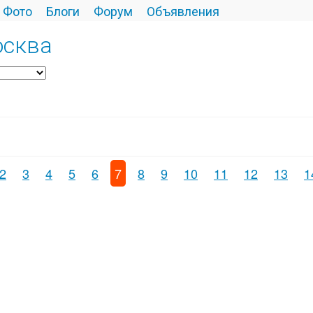
Фото
Блоги
Форум
Объявления
осква
2
3
4
5
6
7
8
9
10
11
12
13
1