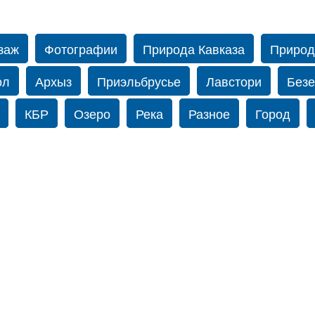
заж
Фотографии
Природа Кавказа
Природ
ол
Архыз
Приэльбрусье
Лавстори
Безе
КБР
Озеро
Река
Разное
Город
бом
Амиров
Caucasus
Прогулка по Нью-й
-Йорке
Осень
Фотограф Ольга Блинова
В
орама
Зима