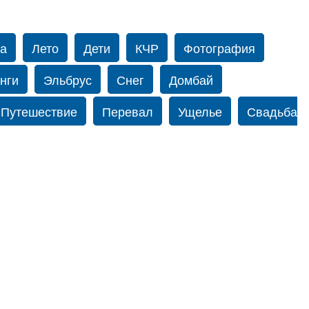
а
Лето
Дети
КЧР
Фотография
нги
Эльбрус
Снег
Домбай
Путешествие
Перевал
Ущелье
Свадьба
орку
Фограф в Нью-Йорк
Свадебный
одопад
Злата
Добрыйdag
Кисловодск