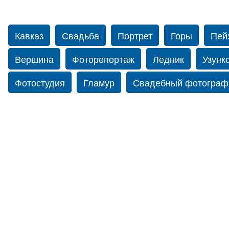
Кавказ
Свадьба
Портрет
Горы
Пей
Вершина
Фоторепортаж
Ледник
Узунк
Фотостудия
Гламур
Свадебный фотограф
фото
Мырды
Свадебная книга
Фотоаль
фотограф в США
Свадебный фотограф в Нью
Осетия
Бермамыт
Абишира-Ахуба
Пан