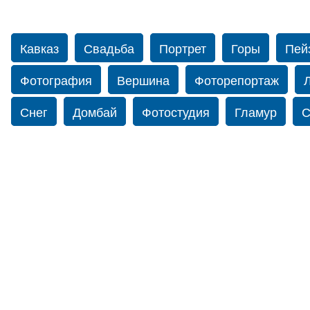
Кавказ
Свадьба
Портрет
Горы
Пей
Фотография
Вершина
Фоторепортаж
Снег
Домбай
Фотостудия
Гламур
С
Путешествие
Перевал
Свадьба фото
Прогулка по Нью-йорку
Фограф в Нью-Йорк
Фотограф Ольга Блинова
Водопад
Злата
Панорама
Зима