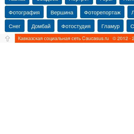
Фотография
Вершина
Фоторепортаж
Снег
Домбай
Фотостудия
Гламур
С
Кавказская социальная сеть Caucasus.ru © 2012 - 
Путешествие
Перевал
Свадьба фото
Нью-йорку
Фограф в Нью-Йорк
Свадебный
Фотограф Ольга Блинова
Водопад
Злата
Ахуба
Зима