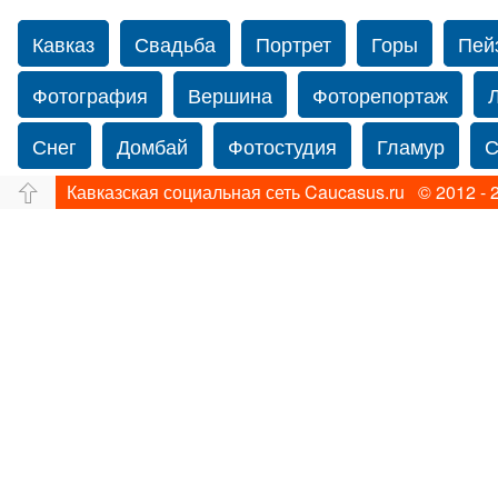
Кавказ
Свадьба
Портрет
Горы
Пей
Фотография
Вершина
Фоторепортаж
Снег
Домбай
Фотостудия
Гламур
С
Кавказская социальная сеть Caucasus.ru © 2012 - 
Путешествие
Перевал
Свадьба фото
Йорк
Свадебный фотограф в США
Свадебн
Фотограф Ольга Блинова
Водопад
Злата
Ахуба
Зима