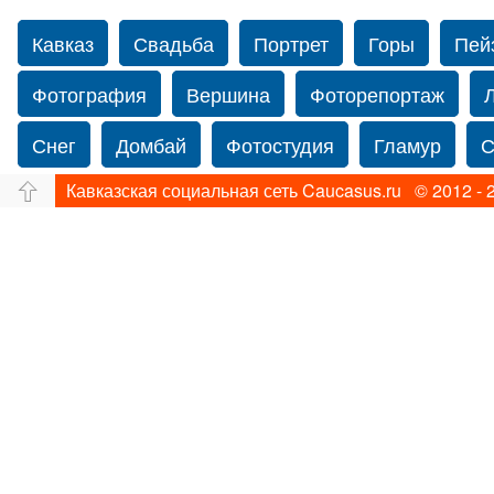
Кавказ
Свадьба
Портрет
Горы
Пей
Фотография
Вершина
Фоторепортаж
Снег
Домбай
Фотостудия
Гламур
С
Кавказская социальная сеть Caucasus.ru © 2012 - 
Путешествие
Перевал
Ущелье
Свадьб
Прогулка по Нью-йорку
Фограф в Нью-Йорк
Фотограф Ольга Блинова
Водопад
Злата
Панорама
Зима