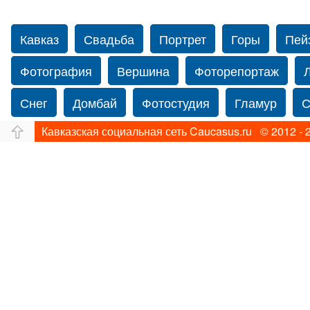
Кавказ
Свадьба
Портрет
Горы
Пей
Фотография
Вершина
Фоторепортаж
Снег
Домбай
Фотостудия
Гламур
С
Кавказская социальная сеть Caucasus.ru © 2012 - 
Путешествие
Перевал
Ущелье
Свадьб
Прогулка по Нью-йорку
Фограф в Нью-Йорк
Фотограф Ольга Блинова
Водопад
Злата
Панорама
Зима