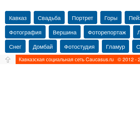
Кавказ
Свадьба
Портрет
Горы
Пей
Фотография
Вершина
Фоторепортаж
Снег
Домбай
Фотостудия
Гламур
С
Кавказская социальная сеть Caucasus.ru © 2012 - 
Путешествие
Перевал
Ущелье
Свадьб
Прогулка по Нью-йорку
Фограф в Нью-Йорк
Фотограф Ольга Блинова
Водопад
Злата
Панорама
Зима