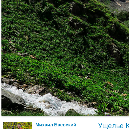
Ущелье 
Михаил Баевский