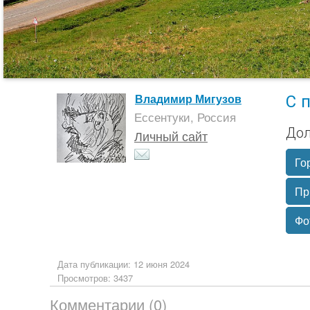
С 
Владимир Мигузов
Ессентуки, Россия
Дол
Личный сайт
Го
Пр
Фо
Дата публикации: 12 июня 2024
Просмотров: 3437
Комментарии (0)