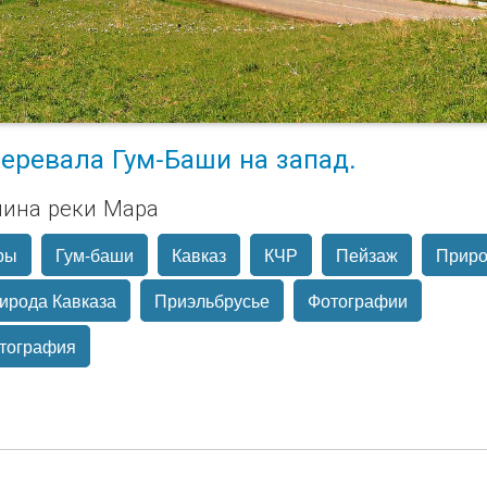
перевала Гум-Баши на запад.
ина реки Мара
ры
Гум-баши
Кавказ
КЧР
Пейзаж
Прир
ирода Кавказа
Приэльбрусье
Фотографии
тография