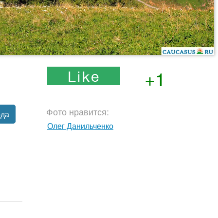
+1
Фото нравится:
ода
Олег Данильченко