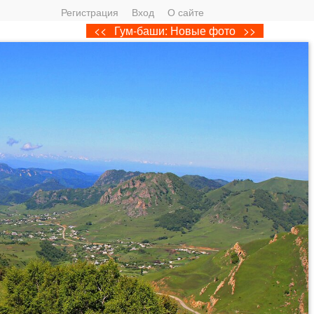
Регистрация
Вход
О сайте
<<
Гум-баши: Новые фото
>>