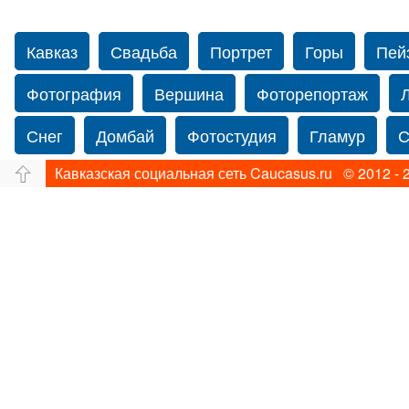
Кавказ
Свадьба
Портрет
Горы
Пей
Фотография
Вершина
Фоторепортаж
Снег
Домбай
Фотостудия
Гламур
С
Кавказская социальная сеть Caucasus.ru © 2012 - 
Путешествие
Перевал
Ущелье
Свадьб
Прогулка по Нью-йорку
Фограф в Нью-Йорк
Фотограф Ольга Блинова
Водопад
Злата
Панорама
Зима