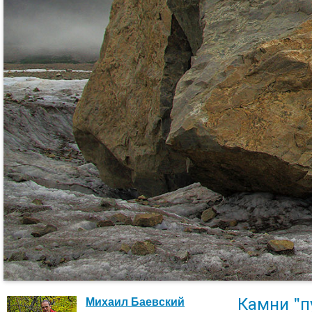
Камни "п
Михаил Баевский