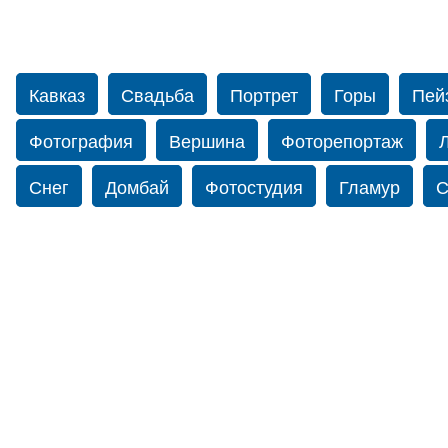
Кавказ
Свадьба
Портрет
Горы
Пей
Фотография
Вершина
Фоторепортаж
Снег
Домбай
Фотостудия
Гламур
С
Путешествие
Перевал
Свадьба фото
Прогулка по Нью-йорку
Фограф в Нью-Йорк
Фотограф Ольга Блинова
Водопад
Злата
Панорама
Зима