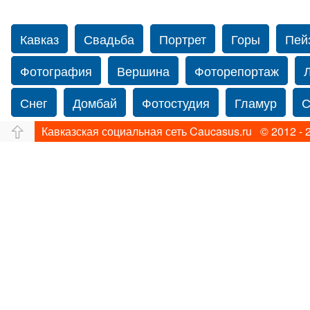
Кавказ
Свадьба
Портрет
Горы
Пей
Фотография
Вершина
Фоторепортаж
Снег
Домбай
Фотостудия
Гламур
С
Кавказская социальная сеть Caucasus.ru © 2012 - 
Путешествие
Перевал
Свадьба фото
Прогулка по Нью-йорку
Фограф в Нью-Йорк
Фотограф Ольга Блинова
Водопад
Злата
Панорама
Зима