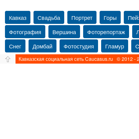
Кавказ
Свадьба
Портрет
Горы
Пей
Фотография
Вершина
Фоторепортаж
Снег
Домбай
Фотостудия
Гламур
С
Кавказская социальная сеть Caucasus.ru © 2012 - 
Путешествие
Перевал
Свадьба фото
фотограф в Нью-Йорке
Caucasus
Прогулка
Фотограф Ольга Блинова
Водопад
Злата
Ахуба
Зима