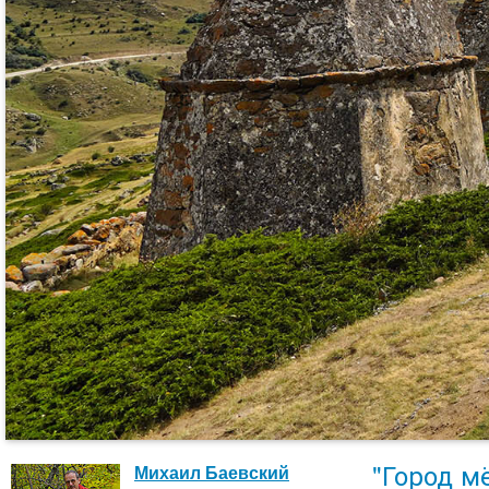
"Город м
Михаил Баевский