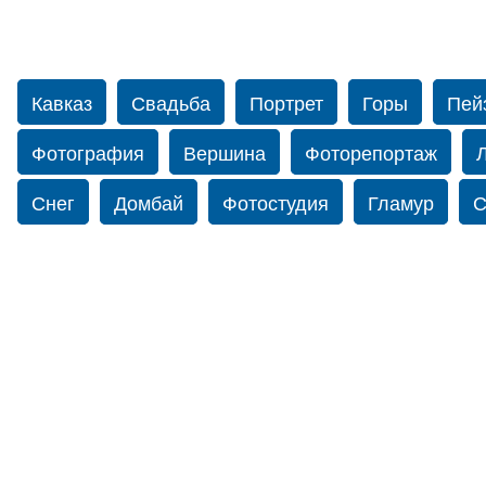
Кавказ
Свадьба
Портрет
Горы
Пей
Фотография
Вершина
Фоторепортаж
Снег
Домбай
Фотостудия
Гламур
С
Путешествие
Перевал
Ущелье
Свадьб
Прогулка по Нью-йорку
Фограф в Нью-Йорк
Фотограф Ольга Блинова
Водопад
Злата
Панорама
Зима