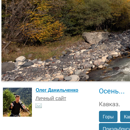
Осень...
Олег Данильченко
Личный сайт
Кавказ.
Горы
Ка
Приэльбрус