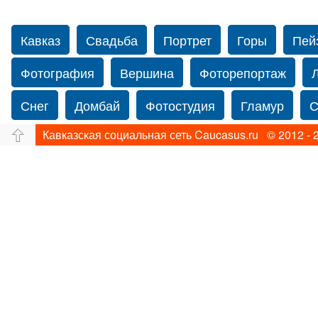
Кавказ
Свадьба
Портрет
Горы
Пей
Фотография
Вершина
Фоторепортаж
Снег
Домбай
Фотостудия
Гламур
С
Кавказская социальная сеть Caucasus.ru © 2012 - 
Путешествие
Перевал
Ущелье
Свадьб
Прогулка по Нью-йорку
Фограф в Нью-Йорк
Фотограф Ольга Блинова
Водопад
Злата
Панорама
Зима