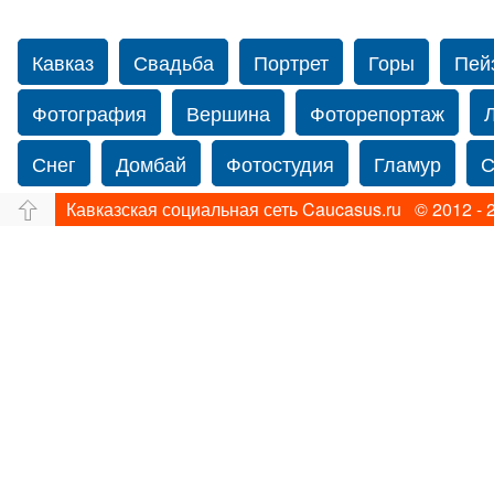
Кавказ
Свадьба
Портрет
Горы
Пей
Фотография
Вершина
Фоторепортаж
Снег
Домбай
Фотостудия
Гламур
С
Кавказская социальная сеть Caucasus.ru © 2012 - 
Путешествие
Перевал
Ущелье
Свадьб
Прогулка по Нью-йорку
Фограф в Нью-Йорк
Фотограф Ольга Блинова
Водопад
Злата
Панорама
Зима