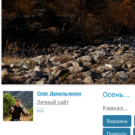
Осень...
Олег Данильченко
Личный сайт
Кавказ...
Вершина
Природа