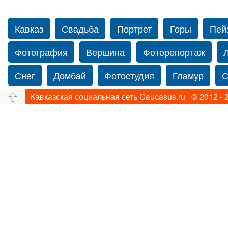
Кавказ
Свадьба
Портрет
Горы
Пей
Фотография
Вершина
Фоторепортаж
Снег
Домбай
Фотостудия
Гламур
С
Кавказская социальная сеть Caucasus.ru © 2012 - 
Путешествие
Перевал
Ущелье
Свадьб
Прогулка по Нью-йорку
Фограф в Нью-Йорк
Фотограф Ольга Блинова
Водопад
Злата
Панорама
Зима