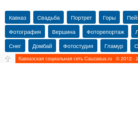
Кавказ
Свадьба
Портрет
Горы
Пей
Фотография
Вершина
Фоторепортаж
Снег
Домбай
Фотостудия
Гламур
С
Кавказская социальная сеть Caucasus.ru © 2012 - 
Путешествие
Перевал
Свадьба фото
Нью-йорку
Фограф в Нью-Йорк
Свадебный
Фотограф Ольга Блинова
Водопад
Злата
Ахуба
Зима