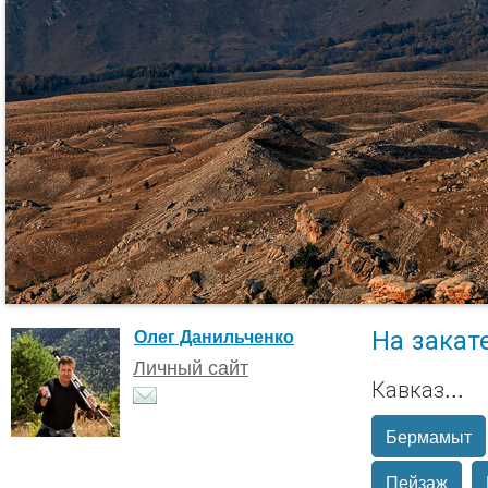
На закате
Олег Данильченко
Личный сайт
Кавказ...
Бермамыт
Пейзаж