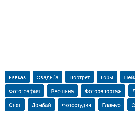
Кавказ
Свадьба
Портрет
Горы
Пей
Фотография
Вершина
Фоторепортаж
Снег
Домбай
Фотостудия
Гламур
С
Путешествие
Перевал
Свадьба фото
фотограф в США
Свадебный фотограф в Нью