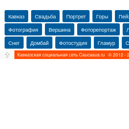
Кавказ
Свадьба
Портрет
Горы
Пей
Фотография
Вершина
Фоторепортаж
Снег
Домбай
Фотостудия
Гламур
С
Кавказская социальная сеть Caucasus.ru © 2012 - 
Путешествие
Перевал
Ущелье
Свадьб
Прогулка по Нью-йорку
Фограф в Нью-Йорк
Фотограф Ольга Блинова
Водопад
Злата
Панорама
Зима