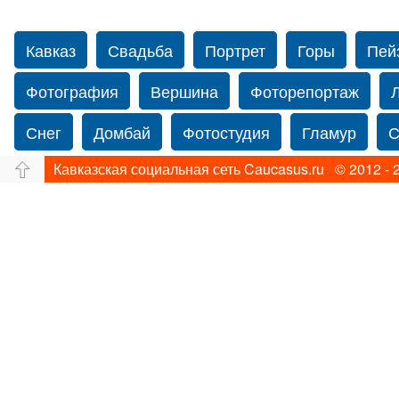
Кавказ
Свадьба
Портрет
Горы
Пей
Фотография
Вершина
Фоторепортаж
Снег
Домбай
Фотостудия
Гламур
С
Кавказская социальная сеть Caucasus.ru © 2012 - 
Путешествие
Перевал
Свадьба фото
фотограф в Нью-Йорке
Caucasus
Прогулка
Фотограф Ольга Блинова
Водопад
Злата
Панорама
Зима