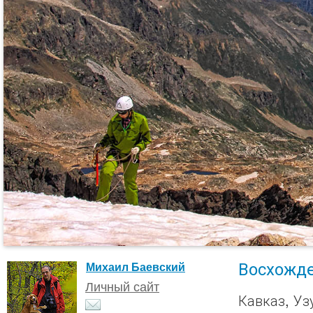
Восхожд
Михаил Баевский
Личный сайт
Кавказ, Уз