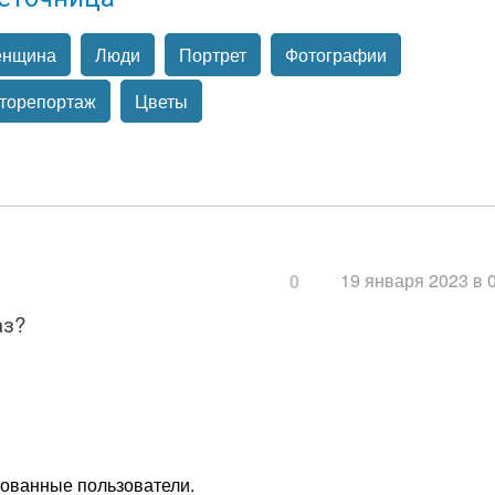
нщина
Люди
Портрет
Фотографии
торепортаж
Цветы
19 января 2023 в 
0
аз?
рованные пользователи.