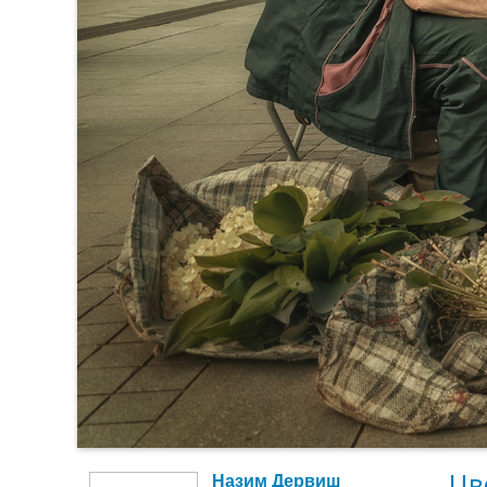
Цв
Назим Дервиш