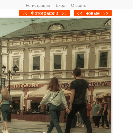
Регистрация
Вход
О сайте
<<
Фотографии
>>
<<
новые
>>