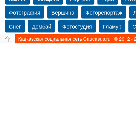
Фотография
Вершина
Фоторепортаж
Снег
Домбай
Фотостудия
Гламур
С
Кавказская социальная сеть Caucasus.ru © 2012 - 
Путешествие
Перевал
Ущелье
Свадьб
Прогулка по Нью-йорку
Фограф в Нью-Йорк
Фотограф Ольга Блинова
Водопад
Злата
Панорама
Зима