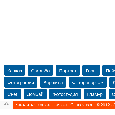
Кавказ
Свадьба
Портрет
Горы
Пей
Фотография
Вершина
Фоторепортаж
Снег
Домбай
Фотостудия
Гламур
С
Кавказская социальная сеть Caucasus.ru © 2012 - 
Путешествие
Перевал
Свадьба фото