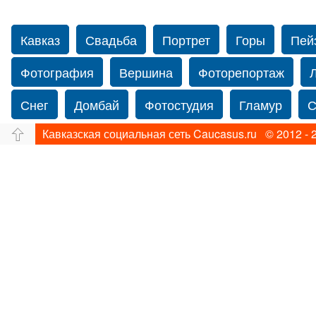
Кавказ
Свадьба
Портрет
Горы
Пей
Фотография
Вершина
Фоторепортаж
Снег
Домбай
Фотостудия
Гламур
С
Кавказская социальная сеть Caucasus.ru © 2012 - 
Путешествие
Перевал
Свадьба фото
Йорк
Свадебный фотограф в США
Свадебн
Фотограф Ольга Блинова
Водопад
Злата
Ахуба
Зима