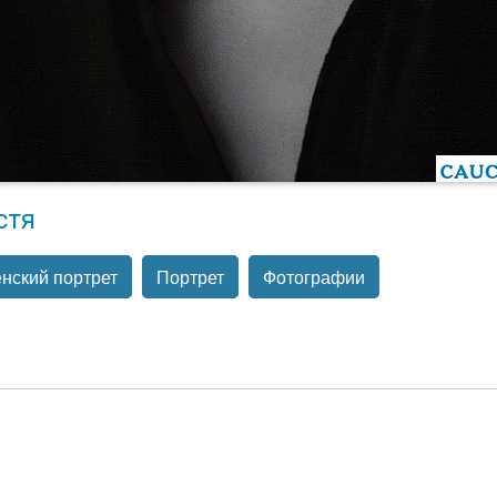
стя
нский портрет
Портрет
Фотографии