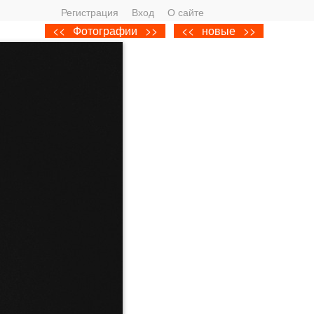
Регистрация
Вход
О сайте
<<
Фотографии
>>
<<
новые
>>