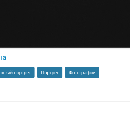
на
нский портрет
Портрет
Фотографии