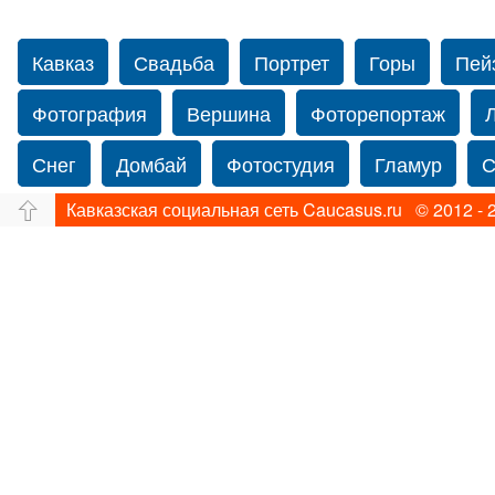
Кавказ
Свадьба
Портрет
Горы
Пей
Фотография
Вершина
Фоторепортаж
Снег
Домбай
Фотостудия
Гламур
С
Кавказская социальная сеть Caucasus.ru © 2012 - 
Путешествие
Перевал
Ущелье
Свадьб
Прогулка по Нью-йорку
Фограф в Нью-Йорк
Фотограф Ольга Блинова
Водопад
Злата
Панорама
Зима