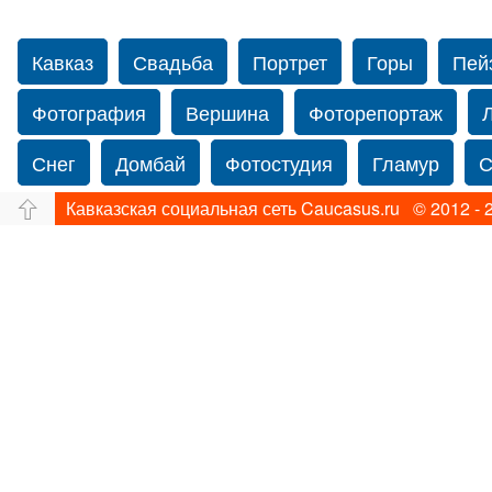
Кавказ
Свадьба
Портрет
Горы
Пей
Фотография
Вершина
Фоторепортаж
Снег
Домбай
Фотостудия
Гламур
С
Кавказская социальная сеть Caucasus.ru © 2012 - 
Путешествие
Перевал
Свадьба фото
Прогулка по Нью-йорку
Фограф в Нью-Йорк
Фотограф Ольга Блинова
Водопад
Злата
Панорама
Зима