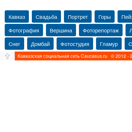
Кавказ
Свадьба
Портрет
Горы
Пей
Фотография
Вершина
Фоторепортаж
Снег
Домбай
Фотостудия
Гламур
С
Кавказская социальная сеть Caucasus.ru © 2012 - 
Путешествие
Перевал
Ущелье
Свадьб
Прогулка по Нью-йорку
Фограф в Нью-Йорк
Фотограф Ольга Блинова
Водопад
Злата
Панорама
Зима