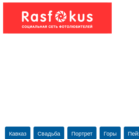
Кавказ
Свадьба
Портрет
Горы
Пей