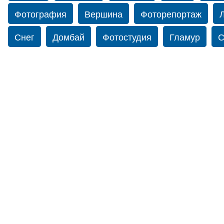
Фотография
Вершина
Фоторепортаж
Снег
Домбай
Фотостудия
Гламур
С
Путешествие
Перевал
Свадьба фото
Прогулка по Нью-йорку
Фограф в Нью-Йорк
Фотограф Ольга Блинова
Водопад
Злата
Ахуба
Зима