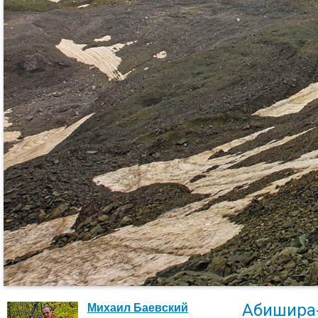
Абишира
Михаил Баевский