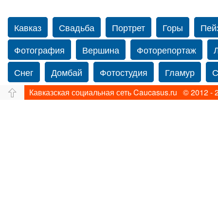
Кавказ
Свадьба
Портрет
Горы
Пей
Фотография
Вершина
Фоторепортаж
Снег
Домбай
Фотостудия
Гламур
С
Кавказская социальная сеть Caucasus.ru © 2012 - 
Путешествие
Перевал
Свадьба фото
Прогулка по Нью-йорку
Фограф в Нью-Йорк
Фотограф Ольга Блинова
Водопад
Злата
Ахуба
Зима