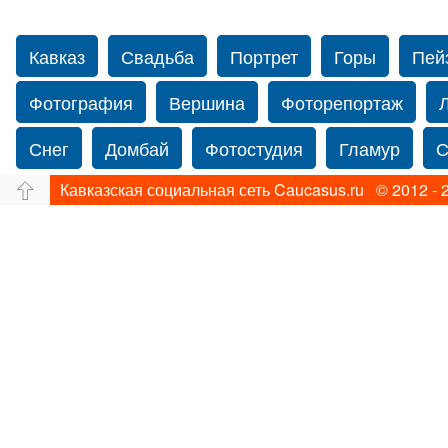
Кавказ
Свадьба
Портрет
Горы
Пей
Фотография
Вершина
Фоторепортаж
Снег
Домбай
Фотостудия
Гламур
С
Кавказская социальная сеть Caucasus.ru © 2012 - 
Путешествие
Перевал
Свадьба фото
фотограф в Нью-Йорке
Caucasus
Прогулка
Фотограф Ольга Блинова
Водопад
Злата
Ахуба
Зима