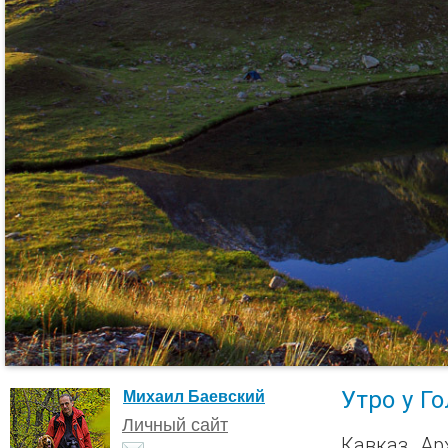
Утро у Г
Михаил Баевский
Личный сайт
Кавказ, Ар