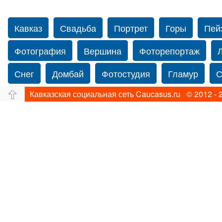
Кавказ
Свадьба
Портрет
Горы
Пей
Фотография
Вершина
Фоторепортаж
Снег
Домбай
Фотостудия
Гламур
С
Кавказская социальная сеть Caucasus.ru © 2012 - 
Путешествие
Перевал
Свадьба фото
Прогулка по Нью-йорку
Фограф в Нью-Йорк
Фотограф Ольга Блинова
Водопад
Злата
Панорама
Зима