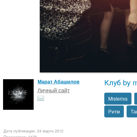
Клуб by m
Марат Абашилов
Личный сайт
Misterixs
Ритм
Та
Дата публикации: 24 марта 2012
Просмотров: 3478