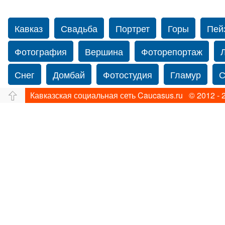
Кавказ
Свадьба
Портрет
Горы
Пей
Фотография
Вершина
Фоторепортаж
Снег
Домбай
Фотостудия
Гламур
С
Кавказская социальная сеть Caucasus.ru © 2012 - 
Путешествие
Перевал
Ущелье
Свадьб
Прогулка по Нью-йорку
Фограф в Нью-Йорк
Фотограф Ольга Блинова
Водопад
Злата
Панорама
Зима