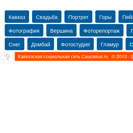
Кавказ
Свадьба
Портрет
Горы
Пей
Фотография
Вершина
Фоторепортаж
Снег
Домбай
Фотостудия
Гламур
С
Кавказская социальная сеть Caucasus.ru © 2012 - 
Путешествие
Перевал
Ущелье
Свадьб
Прогулка по Нью-йорку
Фограф в Нью-Йорк
Фотограф Ольга Блинова
Водопад
Злата
Панорама
Зима