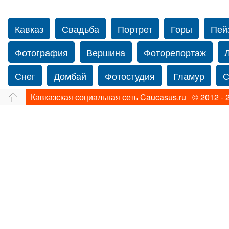
Кавказ
Свадьба
Портрет
Горы
Пей
Фотография
Вершина
Фоторепортаж
Снег
Домбай
Фотостудия
Гламур
С
Кавказская социальная сеть Caucasus.ru © 2012 - 
Путешествие
Перевал
Свадьба фото
Прогулка по Нью-йорку
Фограф в Нью-Йорк
Фотограф Ольга Блинова
Водопад
Злата
Ахуба
Зима