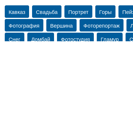
Кавказ
Свадьба
Портрет
Горы
Пей
Фотография
Вершина
Фоторепортаж
Снег
Домбай
Фотостудия
Гламур
С
Кавказская социальная сеть Caucasus.ru © 2012 - 
Путешествие
Перевал
Свадьба фото
фотограф в США
Свадебный фотограф в Нью
Фотограф Ольга Блинова
Водопад
Злата
Ахуба
Зима