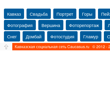
Кавказ
Свадьба
Портрет
Горы
Пей
Фотография
Вершина
Фоторепортаж
Снег
Домбай
Фотостудия
Гламур
С
Кавказская социальная сеть Caucasus.ru © 2012 - 
Путешествие
Перевал
Ущелье
Свадьб
Прогулка по Нью-йорку
Фограф в Нью-Йорк
Фотограф Ольга Блинова
Водопад
Злата
Панорама
Зима