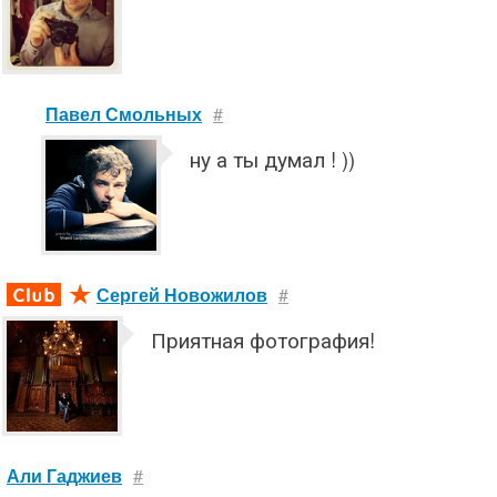
Павел Смольных
#
ну а ты думал ! ))
Сергей Новожилов
#
Приятная фотография!
Али Гаджиев
#