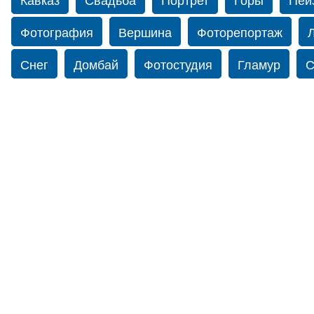
Фотография
Вершина
Фоторепортаж
Снег
Домбай
Фотостудия
Гламур
С
Путешествие
Перевал
Свадьба фото
фотограф в США
Свадебный фотограф в Нью
Фотограф Ольга Блинова
Водопад
Злата
Ахуба
Зима