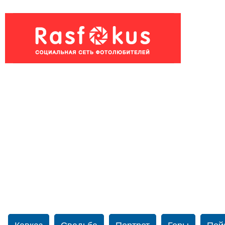
Кавказ
Свадьба
Портрет
Горы
Пей