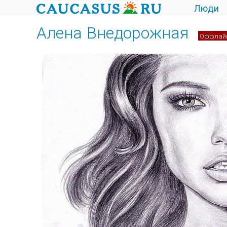
Люди
Алена Внедорожная
Оффлай