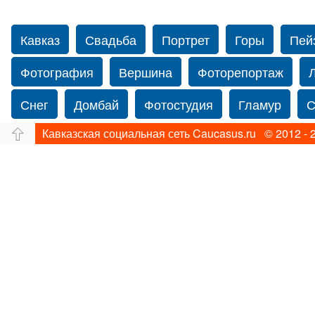
Кавказ
Свадьба
Портрет
Горы
Пей
Фотография
Вершина
Фоторепортаж
Снег
Домбай
Фотостудия
Гламур
С
Кавказская социальная сеть Caucasus.ru © 2012 - 
Путешествие
Перевал
Ущелье
Свадьб
Прогулка по Нью-йорку
Фограф в Нью-Йорк
Фотограф Ольга Блинова
Водопад
Злата
Панорама
Зима